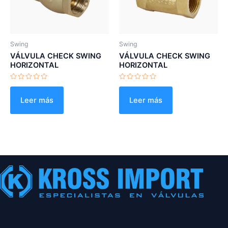
Swing
Swing
VÁLVULA CHECK SWING
VÁLVULA CHECK SWING
HORIZONTAL
HORIZONTAL
Valorado
Valorado
con
con
0
0
Leer más
Leer más
de
de
5
5