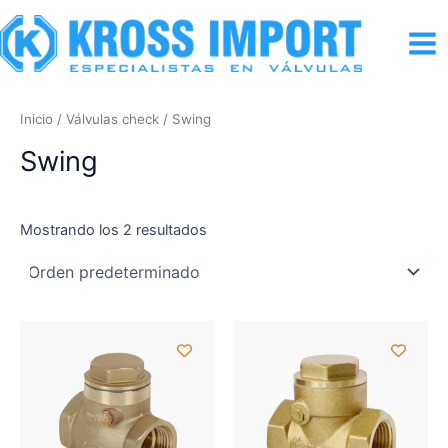
Ir
al
Mai
contenido
Men
Inicio
/
Válvulas check
/ Swing
Swing
Mostrando los 2 resultados