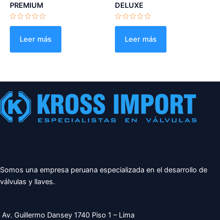
PREMIUM
DELUXE
Valorado
Valorado
con
con
0
0
Leer más
Leer más
de
de
5
5
Somos una empresa peruana especializada en el desarrollo de
válvulas y llaves.
Av. Guillermo Dansey 1740 Piso 1 – Lima