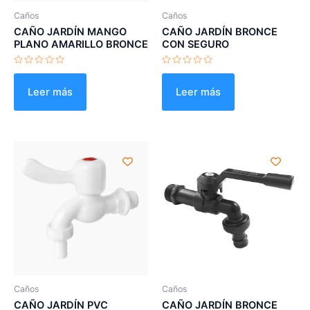
Caños
Caños
CAÑO JARDÍN MANGO
CAÑO JARDÍN BRONCE
PLANO AMARILLO BRONCE
CON SEGURO
Valorado
Valorado
con
con
0
0
Leer más
Leer más
de
de
5
5
Caños
Caños
CAÑO JARDÍN PVC
CAÑO JARDÍN BRONCE