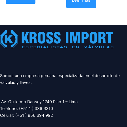
Leer más
5
de
5
Somos una empresa peruana especializada en el desarrollo de
válvulas y llaves.
Av. Guillermo Dansey 1740 Piso 1 – Lima
Teléfono: (+51 1 ) 336 6310
Celular: (+51 ) 956 694 992