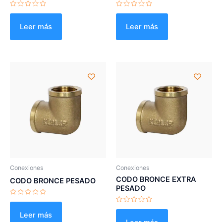
Valorado
Valorado
con
con
0
0
Leer más
Leer más
de
de
5
5
Conexiones
Conexiones
CODO BRONCE EXTRA
CODO BRONCE PESADO
PESADO
Valorado
con
Valorado
0
Leer más
con
de
0