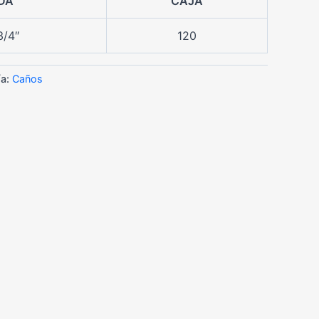
DA
CAJA
3/4″
120
ía:
Caños