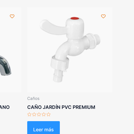
Caños
IANO
CAÑO JARDÍN PVC PREMIUM
Valorado
con
0
Leer más
de