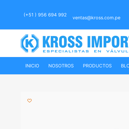
Ir
al
(+51 ) 956 694 992
ventas@kross.com.pe
contenido
INICIO
NOSOTROS
PRODUCTOS
BL