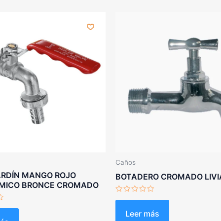
Caños
ARDÍN MANGO ROJO
BOTADERO CROMADO LIV
MICO BRONCE CROMADO
Valorado
con
0
Leer más
de