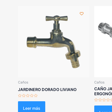
Caños
Caños
CAÑO J
JARDINERO DORADO LIVIANO
ERGONÓ
Valorado
con
Valorado
0
Leer más
con
de
0