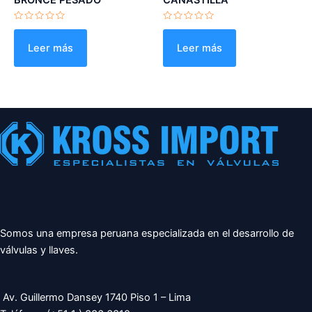
BRONCE PESADO
CANASTILLA
Valorado
Valorado
con
con
0
0
Leer más
Leer más
de
de
5
5
Somos una empresa peruana especializada en el desarrollo de
válvulas y llaves.
Av. Guillermo Dansey 1740 Piso 1 – Lima