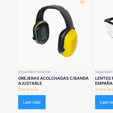
Seguridad Industrial
Seguridad I
OREJERAS ACOLCHADAS C/BANDA
LENTES 
AJUSTABLE
EMPAÑAN
Valorado
Valorado
con
con
0
0
Leer más
Leer 
de
de
5
5