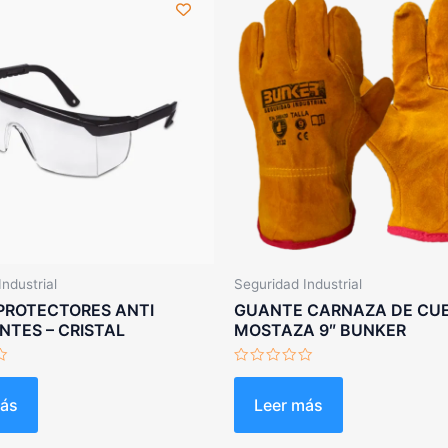
ndustrial
Seguridad Industrial
PROTECTORES ANTI
GUANTE CARNAZA DE CU
TES – CRISTAL
MOSTAZA 9″ BUNKER
Valorado
con
0
más
Leer más
de
5