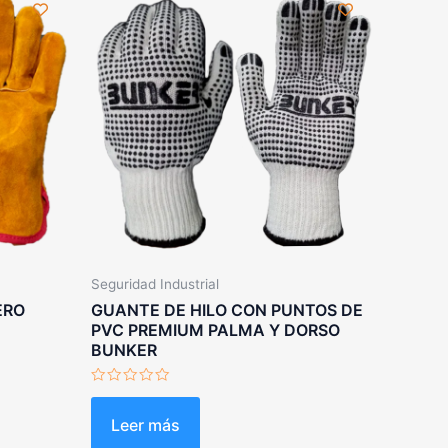
Seguridad Industrial
ERO
GUANTE DE HILO CON PUNTOS DE
PVC PREMIUM PALMA Y DORSO
BUNKER
Valorado
con
0
Leer más
de
5