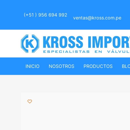
Ir
al
(+51 ) 956 694 992
ventas@kross.com.pe
contenido
INICIO
NOSOTROS
PRODUCTOS
BL