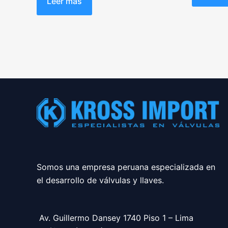
Leer más
5
de
5
Somos una empresa peruana especializada en
el desarrollo de válvulas y llaves.
Av. Guillermo Dansey 1740 Piso 1 – Lima