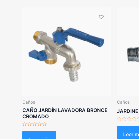
Caños
Caños
CAÑO JARDÍN LAVADORA BRONCE
JARDINE
CROMADO
Valorado
con
Valorado
0
Leer 
con
de
0