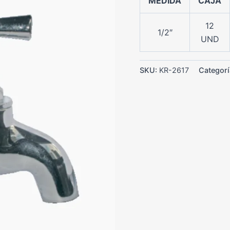
MEDIDA
CAJA
12
1/2″
UND
SKU:
KR-2617
Categorí