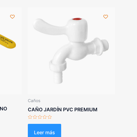
Caños
ANO
CAÑO JARDÍN PVC PREMIUM
Valorado
con
0
Leer más
de