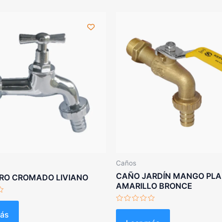
Caños
CAÑO JARDÍN MANGO PL
RO CROMADO LIVIANO
AMARILLO BRONCE
Valorado
más
con
0